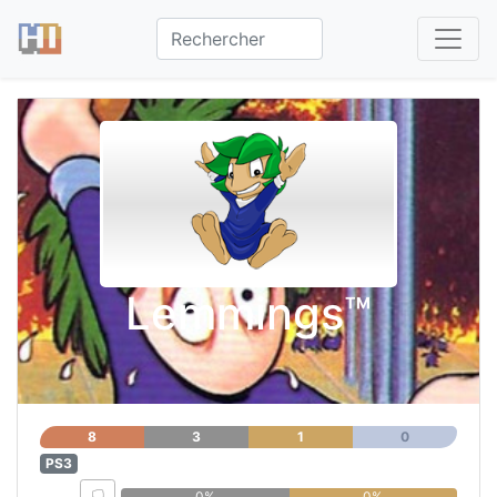
Lemmings™
8
3
1
0
PS3
0%
0%