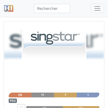
SingStar®
29
11
7
1
PS3
0%
0%