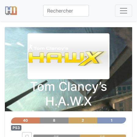
Tom Clancy’s
H.A.W.X
40
8
2
1
PS3
0%
0%