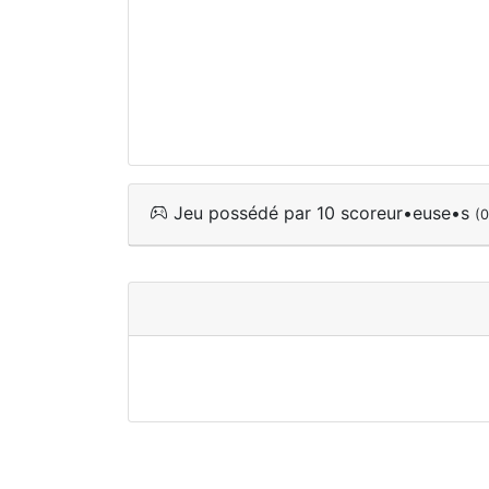
Jeu possédé par 10 scoreur•euse•s
(0