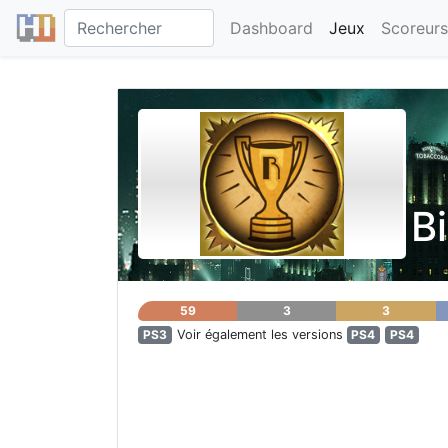
Dashboard
Jeux
Scoreurs
B
59
3
3
PS3
Voir également les versions
PS4
PS4