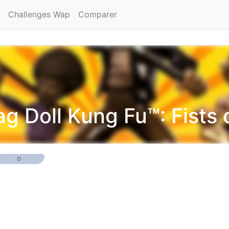
Challenges Wap
Comparer
ag Doll Kung Fu™: Fists o
0