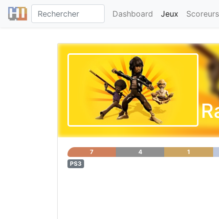
Dashboard
Jeux
Scoreurs
R
7
4
1
PS3