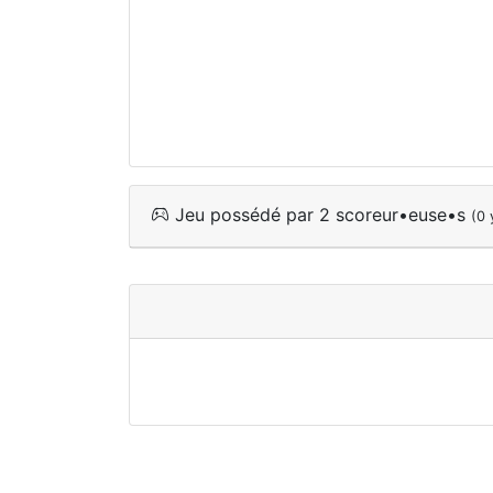
Jeu possédé par 2 scoreur•euse•s
(0 