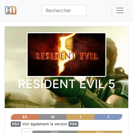
RESIDENT EVIL 5
53
16
1
1
PS3
Voir également la version
PS4
50%
50%