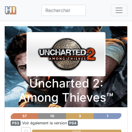
Uncharted 2:
Among Thieves™
57
10
3
1
PS3
Voir également la version
PS4
0%
100%