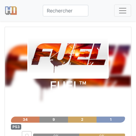
FUEL™
34
9
2
1
PS3
0%
0%