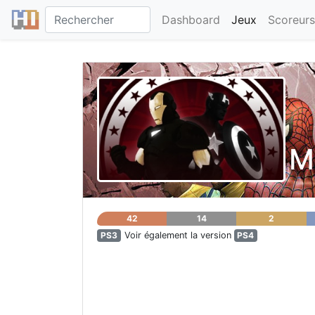
Dashboard
Jeux
Scoreurs
M
42
14
2
PS3
Voir également la version
PS4