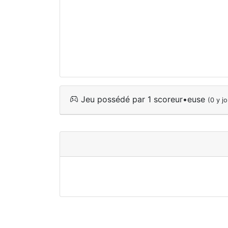
Jeu possédé par 1 scoreur•euse
(0 y j