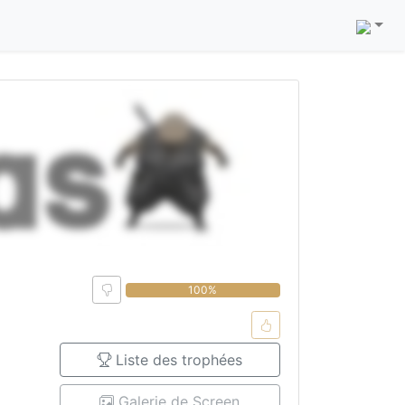
0%
100%
Liste des trophées
Galerie de Screen