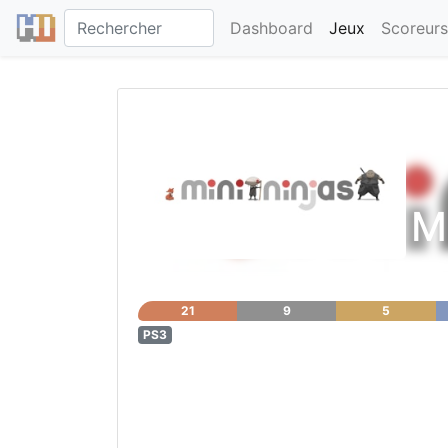
Dashboard
Jeux
Scoreurs
M
21
9
5
PS3