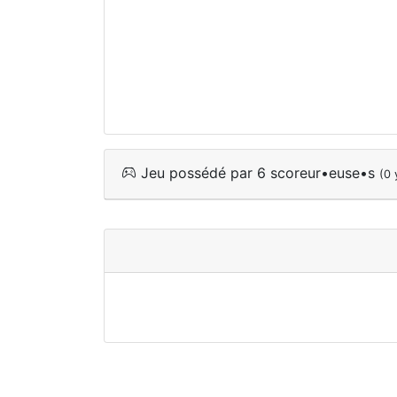
Jeu possédé par 6 scoreur•euse•s
(0 