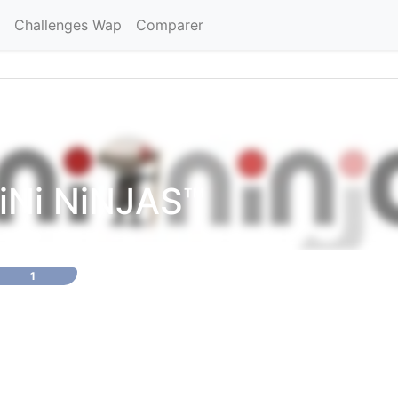
Challenges Wap
Comparer
iNi NiNJAS™
1