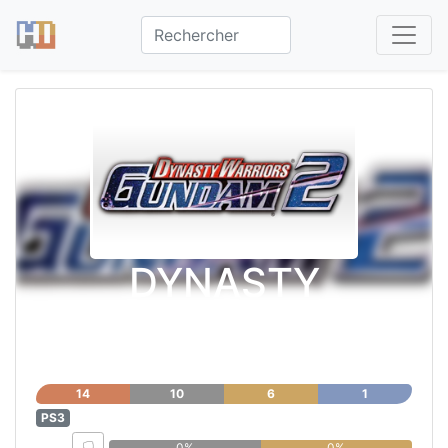
DYNASTY
WARRIORS:
GUNDAM 2
14
10
6
1
PS3
0%
0%