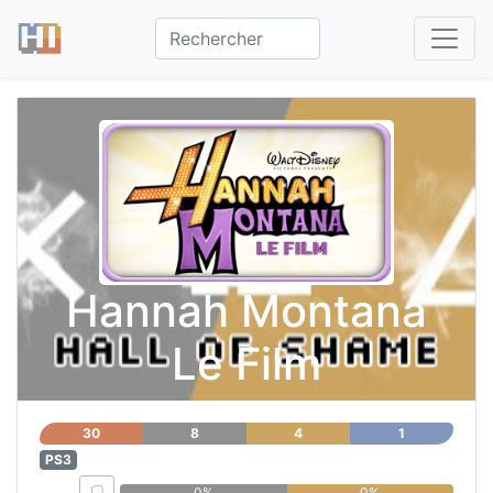
Hannah Montana
Le Film
30
8
4
1
PS3
0%
0%