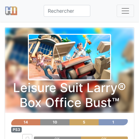
Leisure Suit Larry®
Box Office Bust™
14
10
5
1
PS3
0%
0%