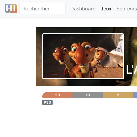
Dashboard
Jeux
Scoreurs
L
20
19
2
PS3