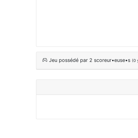
Jeu possédé par 2 scoreur•euse•s
(0 