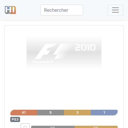
F1 2010™
41
5
3
1
PS3
0%
0%