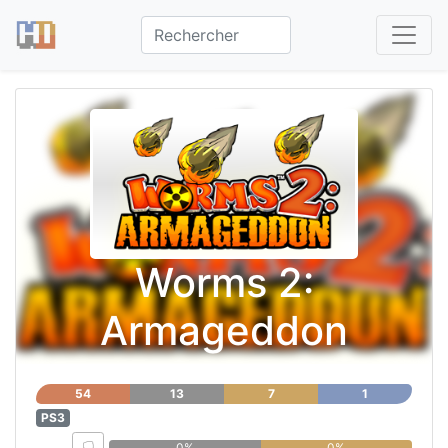
Worms 2:
Armageddon
54
13
7
1
PS3
0%
0%