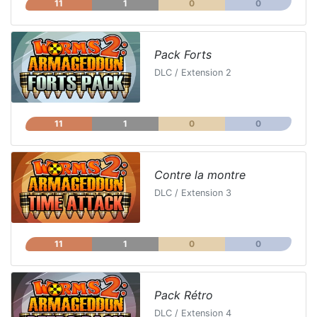
11
1
0
0
Pack Forts
DLC / Extension 2
11
1
0
0
Contre la montre
DLC / Extension 3
11
1
0
0
Pack Rétro
DLC / Extension 4