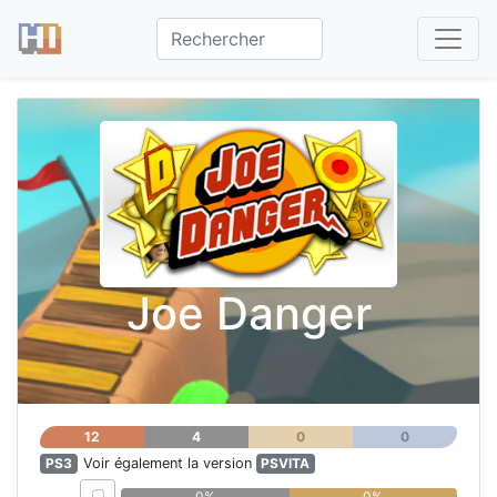
Joe Danger
12
4
0
0
PS3
Voir également la version
PSVITA
0%
0%