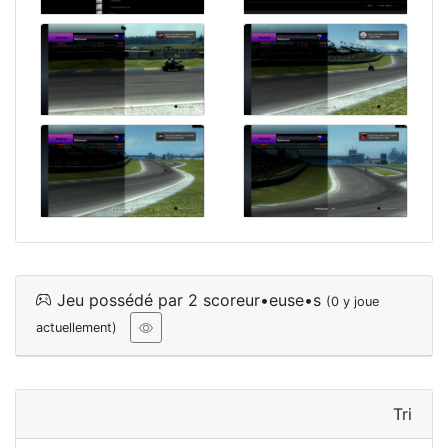
Jeu possédé par 2 scoreur•euse•s
(0 y joue
actuellement)
Tri