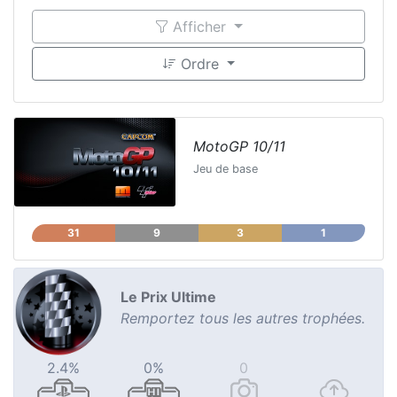
Afficher
Ordre
MotoGP 10/11
Jeu de base
31
9
3
1
Le Prix Ultime
Remportez tous les autres trophées.
2.4%
0%
0