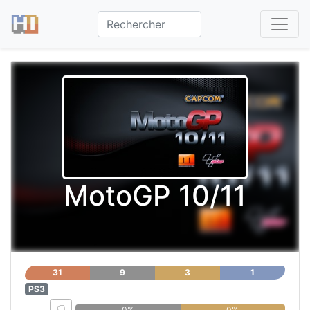
MotoGP 10/11
31
9
3
1
PS3
0%
0%