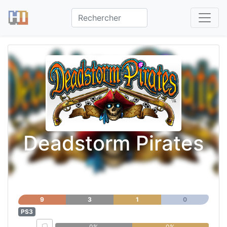
Deadstorm Pirates
9
3
1
0
PS3
0%
0%