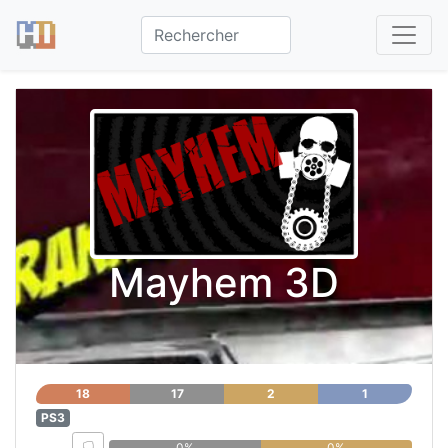
Mayhem 3D
18
17
2
1
PS3
0%
0%