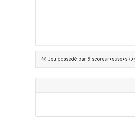
Jeu possédé par 5 scoreur•euse•s
(0 