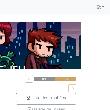
E JEU
0%
0%
Liste des trophées
Galerie de Screen