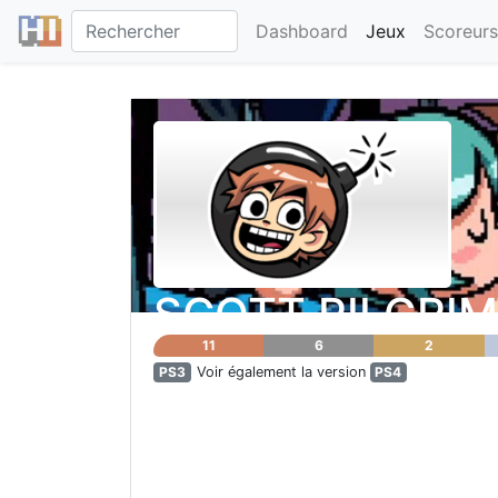
Dashboard
Jeux
Scoreurs
SCOTT PILGRIM
11
6
2
PS3
Voir également la version
PS4