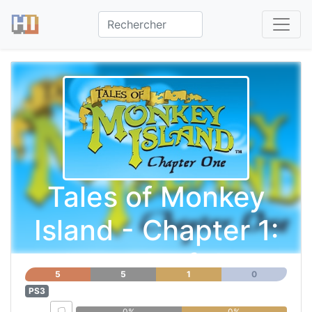
Tales of Monkey
Island - Chapter 1:
Launch of the
5
5
1
0
Screaming Narwhal
PS3
0%
0%