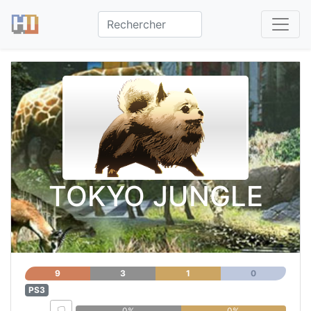
TOKYO JUNGLE
9
3
1
0
PS3
0%
0%