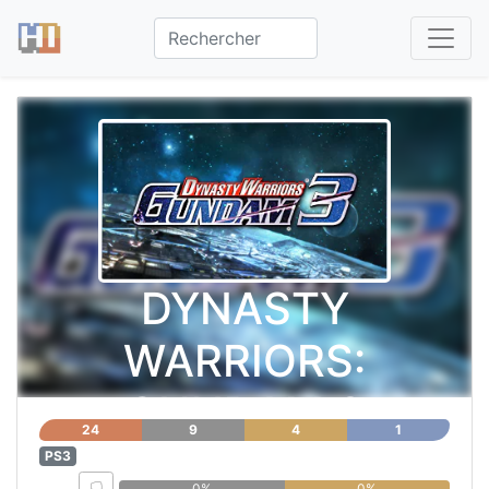
DYNASTY
WARRIORS:
GUNDAM 3
24
9
4
1
PS3
0%
0%