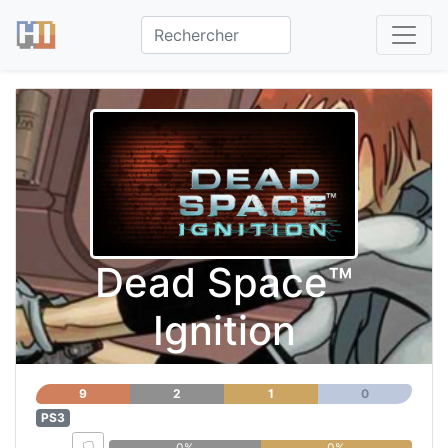
Dead Space™
Ignition
9
2
1
0
PS3
0%
0%