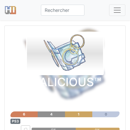
MALICIOUS™
6
4
1
0
PS3
0%
0%