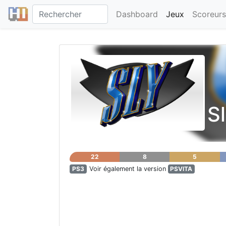
Dashboard
Jeux
Scoreurs
Sl
22
8
5
PS3
Voir également la version
PSVITA