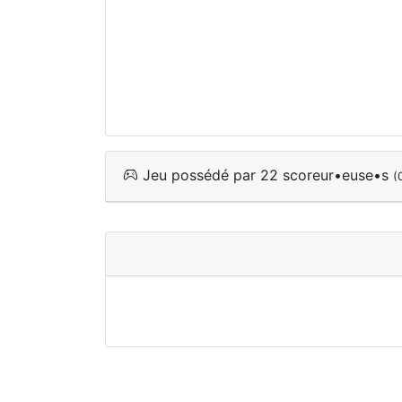
Jeu possédé par 22 scoreur•euse•s
(