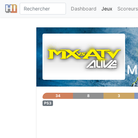
Dashboard
Jeux
Scoreurs
M
34
8
3
PS3