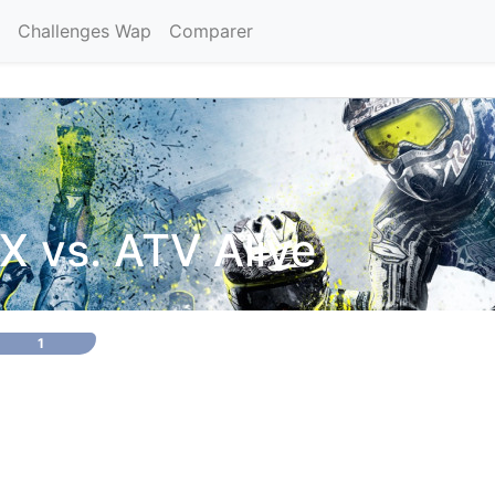
Challenges Wap
Comparer
X vs. ATV Alive
1