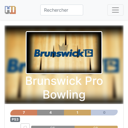
Brunswick Pro
Bowling
7
4
1
0
PS3
0%
0%