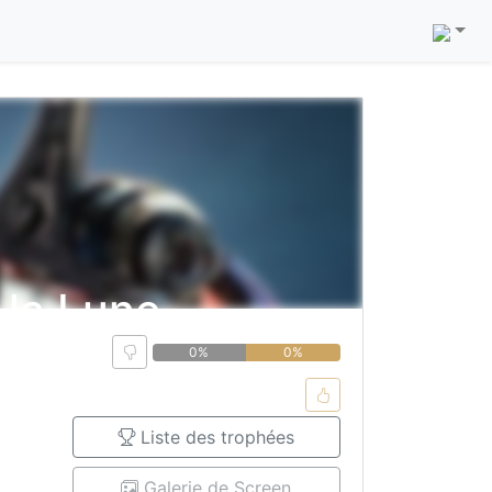
la Lune
0%
0%
Liste des trophées
Galerie de Screen