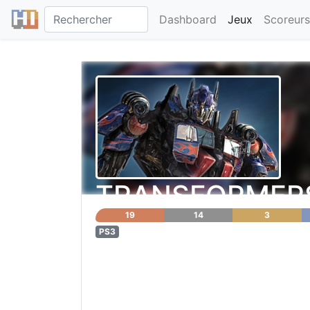
Dashboard
Jeux
Scoreurs
TRANSFORMERS 3
19
14
3
PS3