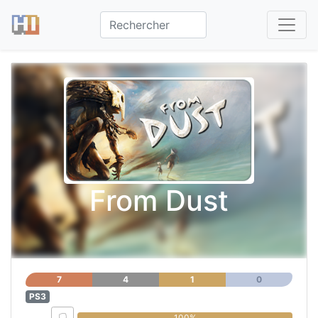
From Dust
7
4
1
0
PS3
0%
100%