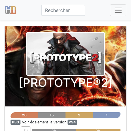
[PROTOTYPE®2]
26
15
2
1
PS3
Voir également la version
PS4
0%
0%