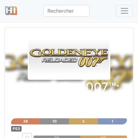
GoldenEye 007™:
Reloaded
38
10
2
1
PS3
0%
0%