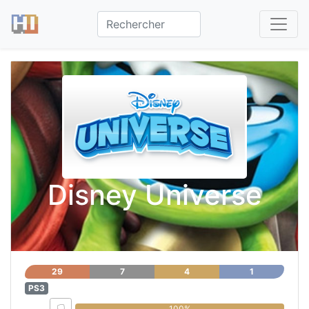
Disney Universe
29
7
4
1
PS3
0%
100%