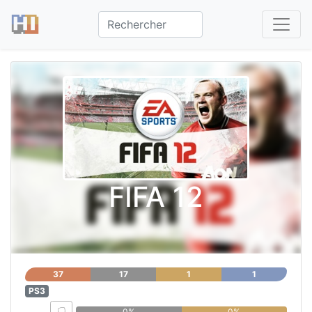
FIFA 12
37
17
1
1
PS3
0%
0%