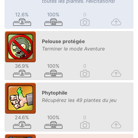
toutes les plantes. Félicitations!
12.6%
100%
0
Pelouse protégée
Terminer le mode Aventure
36.9%
100%
0
Phytophile
Récupérez les 49 plantes du jeu
24.6%
100%
0