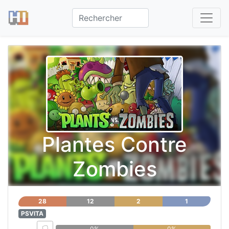
Plantes Contre
Zombies
28
12
2
1
PSVITA
0%
0%