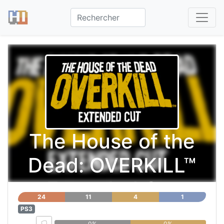
The House of the
Dead: OVERKILL™
Extended Cut
24
11
4
1
PS3
0%
0%