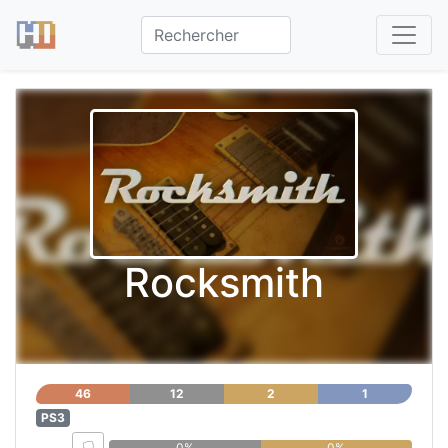
Rocksmith
46
12
2
1
PS3
0%
0%