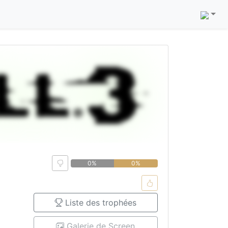
0%
0%
Liste des trophées
Galerie de Screen