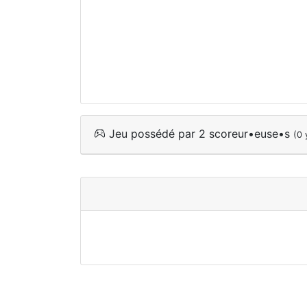
Jeu possédé par 2 scoreur•euse•s
(0 