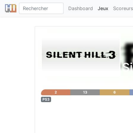
Dashboard
Jeux
Scoreurs
Si
2
13
6
PS3