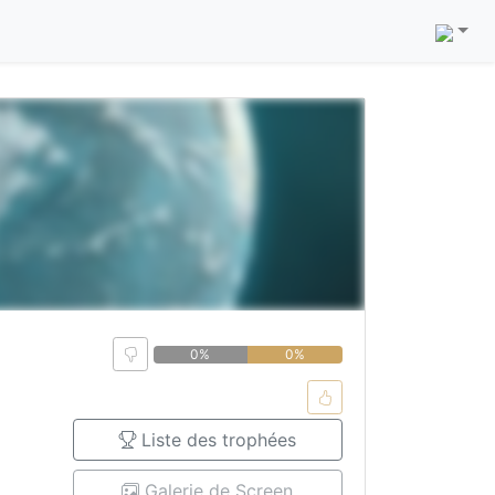
0%
0%
Liste des trophées
Galerie de Screen