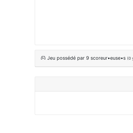
Jeu possédé par 9 scoreur•euse•s
(0 