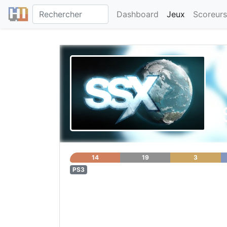
Dashboard
Jeux
Scoreurs
S
14
19
3
PS3