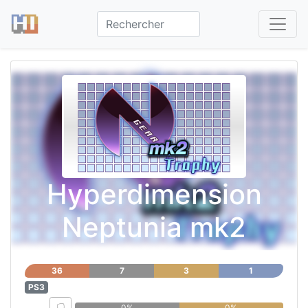
Hyperdimension
Neptunia mk2
36
7
3
1
PS3
0%
0%