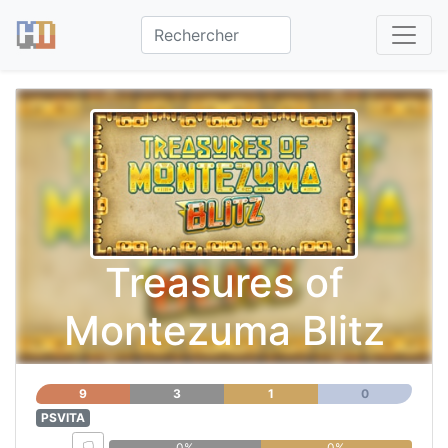
Treasures of
Montezuma Blitz
9
3
1
0
PSVITA
0%
0%