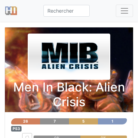
Men In Black: Alien
Crisis
26
7
5
1
PS3
0%
0%