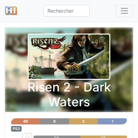
Risen 2 - Dark
Waters
46
8
2
1
PS3
0%
0%