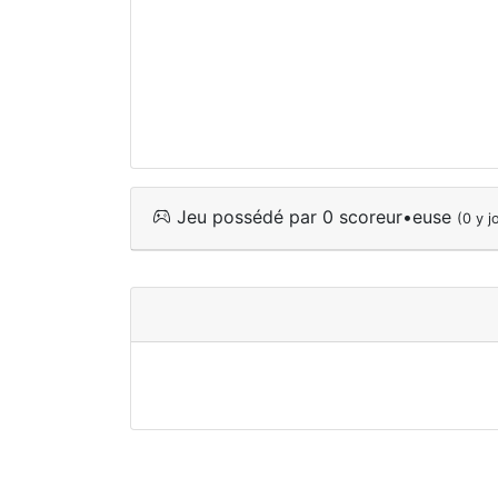
Jeu possédé par 0 scoreur•euse
(0 y j