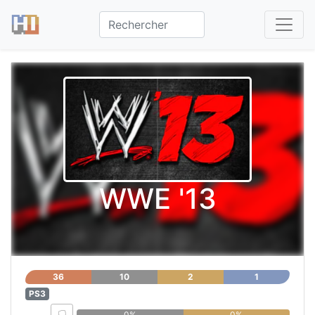
WWE '13
36
10
2
1
PS3
0%
0%