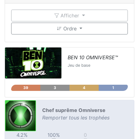
Afficher
Ordre
BEN 10 OMNIVERSE™
Jeu de base
39
3
4
1
Chef suprême Omniverse
Remporter tous les trophées
4.2%
100%
0