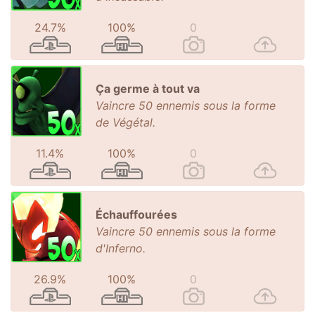
24.7%
100%
0
Ça germe à tout va
Vaincre 50 ennemis sous la forme
de Végétal.
11.4%
100%
0
Échauffourées
Vaincre 50 ennemis sous la forme
d'Inferno.
26.9%
100%
0