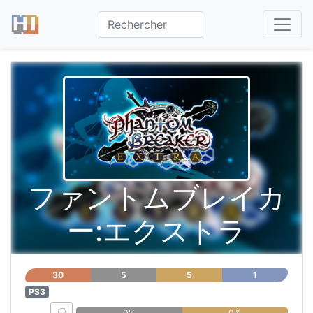
ファントムブレイカ
ー:エクストラ
30
5
5
1
PS3
0%
0%