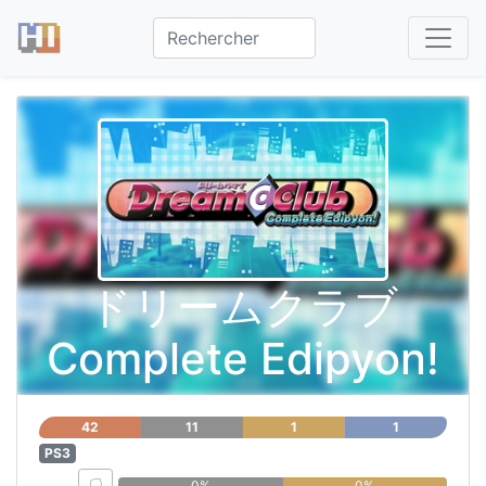
ドリームクラブ
Complete Edipyon!
42
11
1
1
PS3
0%
0%