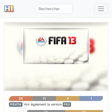
FIFA 13
24
11
3
1
PSVITA
Voir également la version
PS3
0%
0%